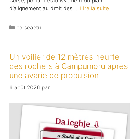
Corse, portant établissement du plan
d’alignement au droit des …
Lire la suite
Catégories
corseactu
Un voilier de 12 mètres heurte
des rochers à Campumoru après
une avarie de propulsion
6 août 2026
par