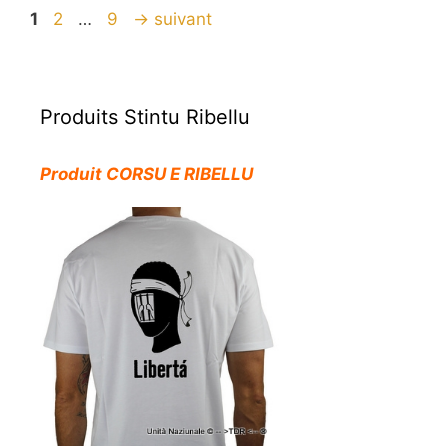
Page
Page
Page
1
2
…
9
→
suivant
Produits Stintu Ribellu
Produit CORSU E RIBELLU