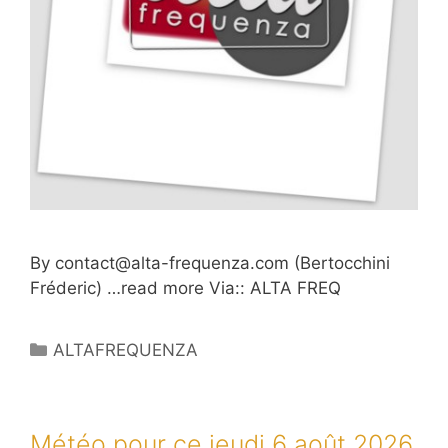
By
contact@alta-frequenza.com
(Bertocchini
Fréderic) …read more Via:: ALTA FREQ
Catégories
ALTAFREQUENZA
Météo pour ce jeudi 6 août 2026